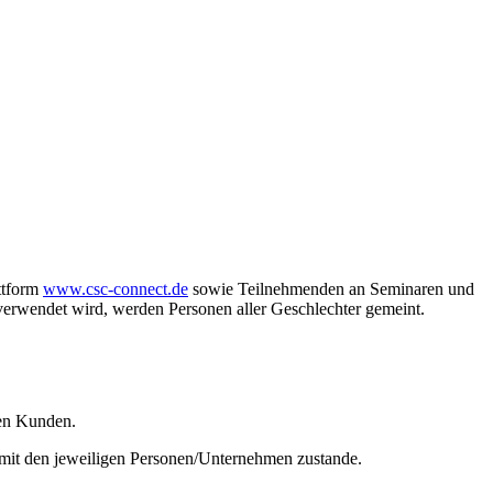
ttform
www.csc-connect.de
sowie Teilnehmenden an Seminaren und
rwendet wird, werden Personen aller Geschlechter gemeint.
den Kunden.
t mit den jeweiligen Personen/Unternehmen zustande.