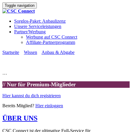
Toggle navigation
Sorglos-Paket: Anbaulizenz
Unsere Serviceleistungen
Partner/Werbung
Werbung auf CSC Connect
Affiliate-Partnerprogramm
Startseite
»
Wissen
»
Anbau & Abgabe
»
Standardbetriebsverfahren (SOP) für die Dokumentation im
Cannabisanbau
…
// Nur für Premium-Mitglieder
Hier kannst du dich registrieren
Bereits Mitglied?
Hier einloggen
ÜBER UNS
CSC Connect ist der ultimative Full-Service für