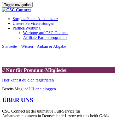
Toggle navigation
Sorglos-Paket: Anbaulizenz
Unsere Serviceleistungen
Partner/Werbung
Werbung auf CSC Connect
Affiliate-Partnerprogramm
Startseite
»
Wissen
»
Anbau & Abgabe
»
Standardbetriebsverfahren (SOP) für den Cannabisanbau
…
// Nur für Premium-Mitglieder
Hier kannst du dich registrieren
Bereits Mitglied?
Hier einloggen
ÜBER UNS
CSC Connect ist der ultimative Full-Service für
Anbauvereinigungen in Deutschland: Lizenz mit uns heißt Geld-